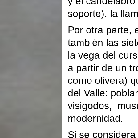
y el candelabro 
soporte), la ll
Por otra parte, 
también las siet
la vega del curs
a partir de un t
como olivera) q
del Valle: pobla
visigodos, musu
modernidad.
Si se considera