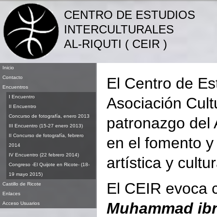
CENTRO DE ESTUDIOS
INTERCULTURALES
AL-RIQUTI ( CEIR )
Inicio
Contacto
El Centro de Est
Encuentros
I Encuentro
Asociación Cultu
II Encuentro
Concurso de fotografí­a, enero 2013
patronazgo del 
III Encuentro (15-27 enero 2013)
II Concurso de fotografía, febrero
en el fomento y 
2014
IV Encuentro (22 febrero 2014)
artística y cultu
Congreso -El Quijote en Ricote- (18-
19 mayo 2015)
El CEIR evoca c
Castillo de Ricote
Enlaces
Muhammad ibn
Acceso Usuarios